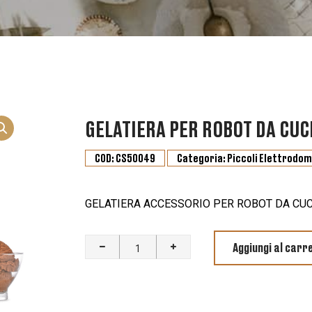
GELATIERA PER ROBOT DA CUC
COD:
CS50049
Categoria:
Piccoli Elettrodom
GELATIERA ACCESSORIO PER ROBOT DA CUC
GELATIERA
Aggiungi al carre
PER
ROBOT
DA
CUCINA
ARTISAN